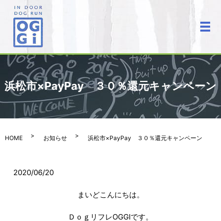
メ
浜松市×PayPay ３０％還元キャンペーン
HOME
お知らせ
浜松市×PayPay ３０％還元キャンペーン
2020/06/20
まいどこんにちは。
ＤｏｇリフレOGGIです。