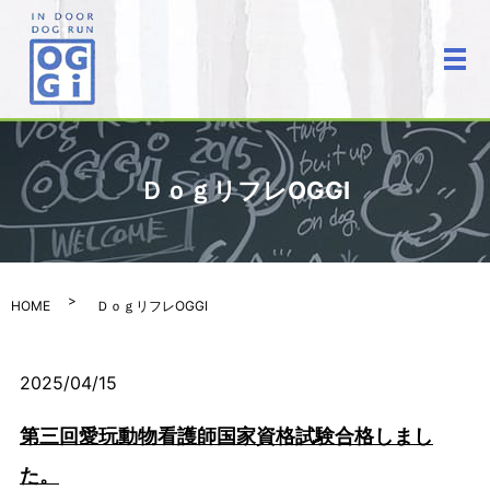
メ
ＤｏｇリフレOGGI
HOME
ＤｏｇリフレOGGI
2025/04/15
第三回愛玩動物看護師国家資格試験合格しまし
た。